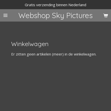
Gratis verzending binnen Nederland
Ga
direct
Webshop Sky Pictures
naar
de
hoofdinhoud
Winkelwagen
Er zitten geen artikelen (meer) in de winkelwagen.